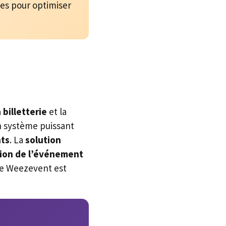
gies pour optimiser
a
billetterie
et la
n système puissant
nts
. La
solution
ion de l’événement
e Weezevent est