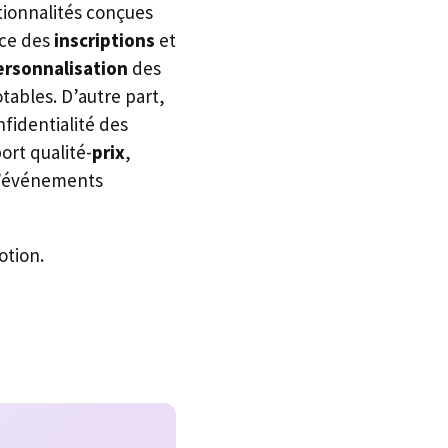
tionnalités conçues
ace des
inscriptions
et
ersonnalisation
des
otables. D’autre part,
nfidentialité des
ort qualité-
prix
,
 d’événements
otion.