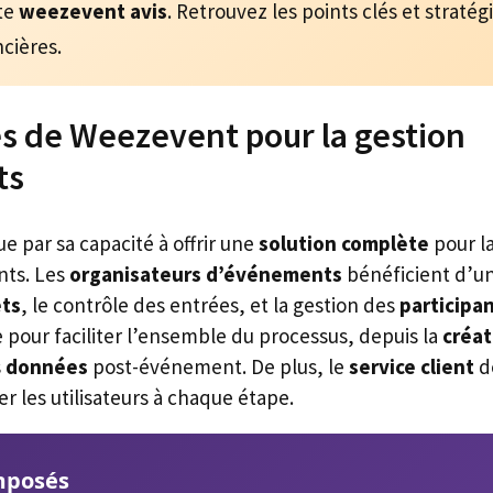
pte
weezevent avis
. Retrouvez les points clés et straté
ncières.
s de Weezevent pour la gestion
ts
e par sa capacité à offrir une
solution complète
pour l
nts. Les
organisateurs d’événements
bénéficient d’u
ets
, le contrôle des entrées, et la gestion des
participa
 pour faciliter l’ensemble du processus, depuis la
créat
s
données
post-événement. De plus, le
service client
d
ter les utilisateurs à chaque étape.
mposés