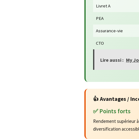
Livret A
PEA
Assurance-vie
CTO
Lire aussi :
My Jo
👍 Avantages / In
✅ Points forts
Rendement supérieur à l
diversification accessibl