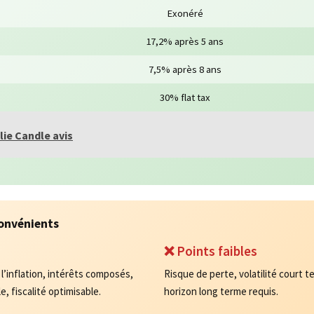
Exonéré
17,2% après 5 ans
7,5% après 8 ans
30% flat tax
lie Candle avis
convénients
❌ Points faibles
’inflation, intérêts composés,
Risque de perte, volatilité court t
e, fiscalité optimisable.
horizon long terme requis.