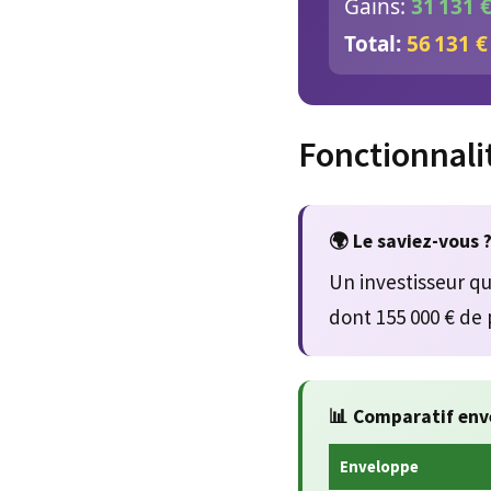
Gains:
31 131 
Total:
56 131 €
Fonctionnali
🌍 Le saviez-vous 
Un investisseur qu
dont 155 000 € de p
📊 Comparatif env
Enveloppe