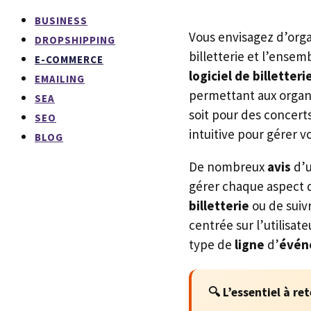
BUSINESS
Vous envisagez d’org
DROPSHIPPING
billetterie et l’ensem
E-COMMERCE
logiciel de billetteri
EMAILING
permettant aux organi
SEA
soit pour des concer
SEO
intuitive pour gérer v
BLOG
De nombreux
avis
d’u
gérer chaque aspect 
billetterie
ou de suiv
centrée sur l’utilisat
type de
ligne
d’
évén
🔍 L’essentiel à ret