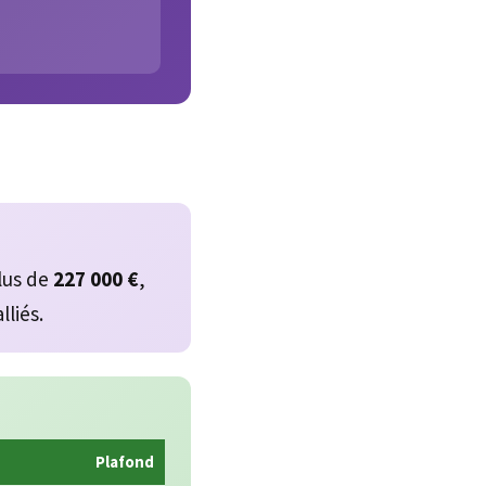
lus de
227 000 €
,
lliés.
Plafond