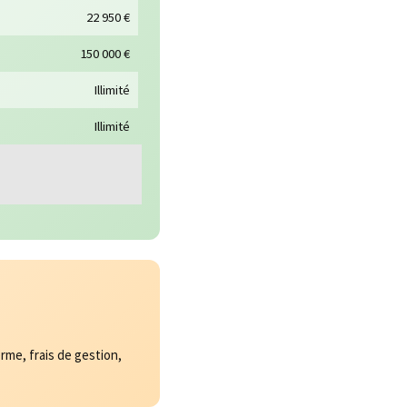
22 950 €
150 000 €
Illimité
Illimité
erme, frais de gestion,