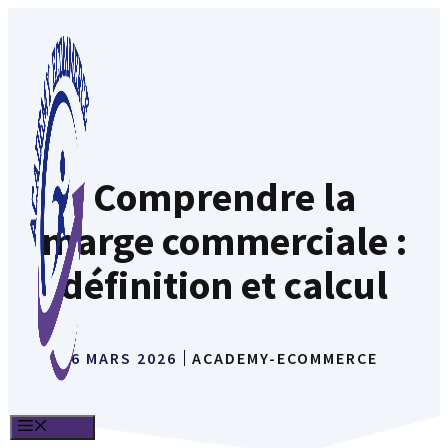
Aller
au
contenu
Comprendre la
marge commerciale :
définition et calcul
6 MARS 2026
ACADEMY-ECOMMERCE
MENU