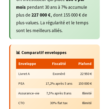
mois
pendant 30 ans à 7% accumule
plus de
227 000 €
, dont 155 000 € de
plus-values. La régularité et le temps
sont les meilleurs alliés.
📊 Comparatif enveloppes
Enveloppe
Fiscalité
Plafond
Livret A
Exonéré
22 950 €
PEA
17,2% après 5 ans
150 000 €
Assurance-vie
7,5% après 8 ans
Illimité
CTO
30% flat tax
Illimité