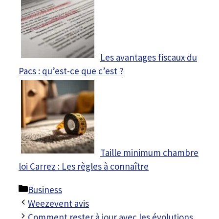
Les avantages fiscaux du
Pacs : qu’est-ce que c’est ?
Taille minimum chambre
loi Carrez : Les règles à connaître
Catégories
Business
Weezevent avis
Comment rester à jour avec les évolutions