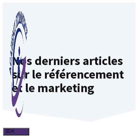
Aller
au
contenu
Nos derniers articles
sur le référencement
et le marketing
MENU