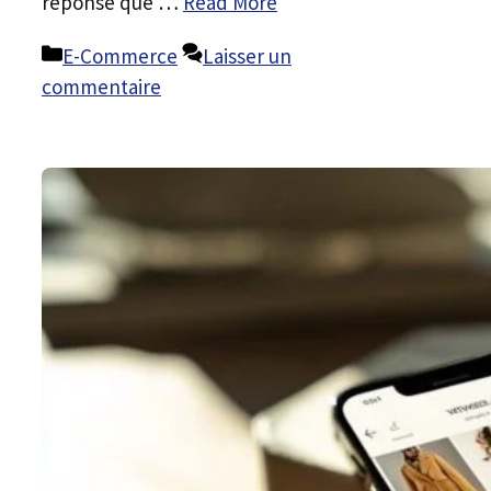
réponse que …
Read More
Catégories
E-Commerce
Laisser un
commentaire