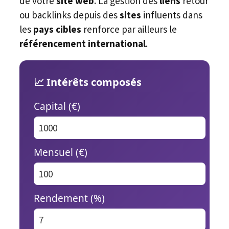
de votre
site web
. La gestion des
liens
retour
ou backlinks depuis des
sites
influents dans
les
pays cibles
renforce par ailleurs le
référencement international
.
📈 Intérêts composés
Capital (€)
Mensuel (€)
Rendement (%)