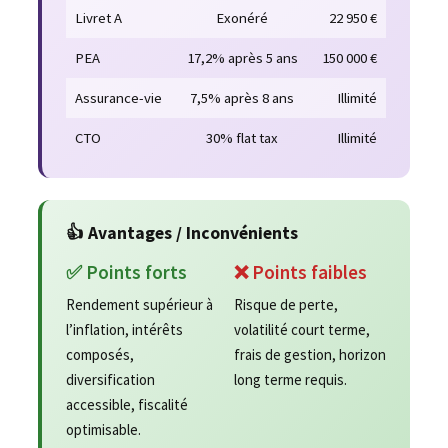
Livret A
Exonéré
22 950 €
PEA
17,2% après 5 ans
150 000 €
Assurance-vie
7,5% après 8 ans
Illimité
CTO
30% flat tax
Illimité
👍 Avantages / Inconvénients
✅ Points forts
❌ Points faibles
Rendement supérieur à
Risque de perte,
l’inflation, intérêts
volatilité court terme,
composés,
frais de gestion, horizon
diversification
long terme requis.
accessible, fiscalité
optimisable.