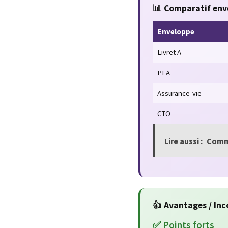
📊 Comparatif env
Enveloppe
Livret A
PEA
Assurance-vie
CTO
Lire aussi :
Comme
👍 Avantages / In
✅ Points forts