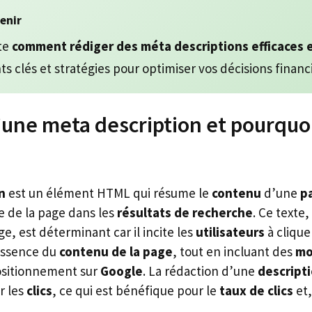
tenir
pte
comment rédiger des méta descriptions efficaces
ts clés et stratégies pour optimiser vos décisions financ
’une meta description et pourquoi
n
est un élément HTML qui résume le
contenu
d’une
p
re de la page dans les
résultats de recherche
. Ce texte,
e, est déterminant car il incite les
utilisateurs
à clique
’essence du
contenu de la page
, tout en incluant des
mo
ositionnement sur
Google
. La rédaction d’une
descript
r les
clics
, ce qui est bénéfique pour le
taux de clics
et,