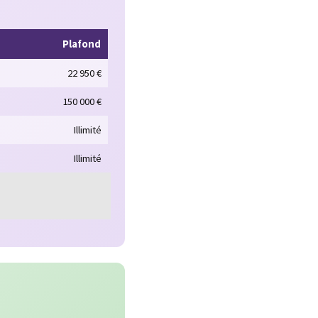
Plafond
22 950 €
150 000 €
Illimité
Illimité