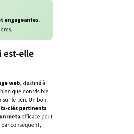
 et engageantes
.
ières.
 est-elle
age web
, destiné à
 bien que non visible
r sur le lien. Un bon
ts-clés pertinents
ion meta
efficace peut
 par conséquent,