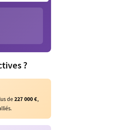
tives ?
lus de
227 000 €
,
lliés.