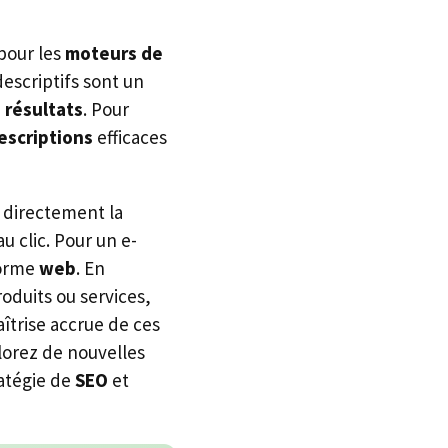
pour les
moteurs de
escriptifs sont un
 résultats
. Pour
escriptions
efficaces
 directement la
au clic. Pour un e-
forme
web
. En
oduits ou services,
îtrise accrue de ces
lorez de nouvelles
ratégie de
SEO
et