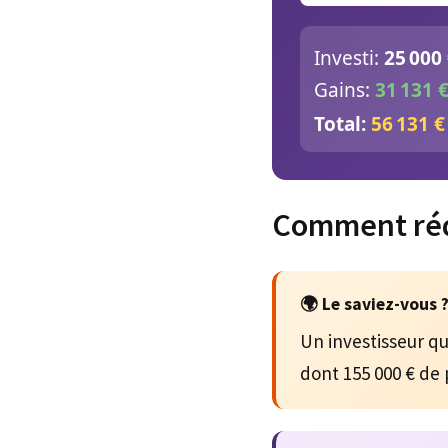
Investi:
25 000
Gains:
31 131 
Total:
56 131 €
Comment rédi
🌍 Le saviez-vous 
Un investisseur qu
dont 155 000 € de p