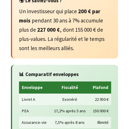
🌍 Le saviez-vous ?
Un investisseur qui place
200 € par
mois
pendant 30 ans à 7% accumule
plus de
227 000 €
, dont 155 000 € de
plus-values. La régularité et le temps
sont les meilleurs alliés.
📊 Comparatif enveloppes
Enveloppe
Fiscalité
Plafond
Livret A
Exonéré
22 950 €
PEA
17,2% après 5 ans
150 000 €
Assurance-vie
7,5% après 8 ans
Illimité