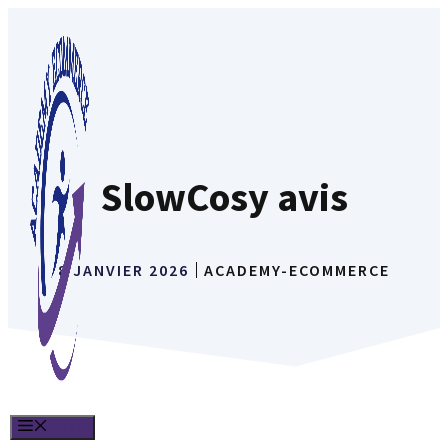
Aller
au
contenu
SlowCosy avis
8 JANVIER 2026
ACADEMY-ECOMMERCE
MENU