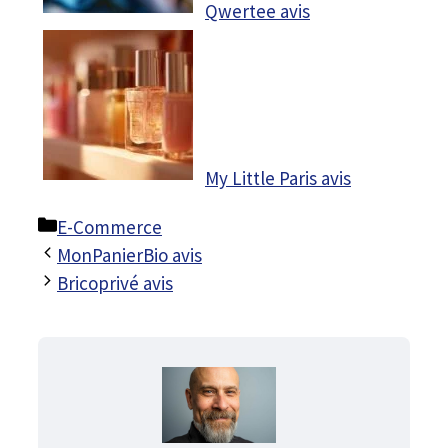
Qwertee avis
My Little Paris avis
Catégories
E-Commerce
MonPanierBio avis
Bricoprivé avis