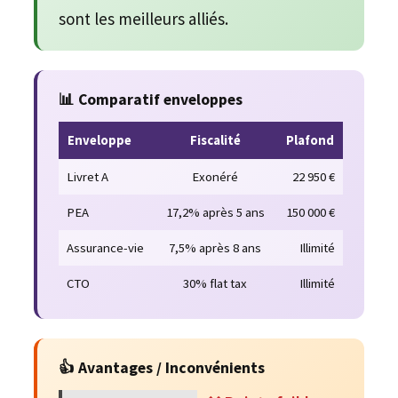
sont les meilleurs alliés.
📊 Comparatif enveloppes
Enveloppe
Fiscalité
Plafond
Livret A
Exonéré
22 950 €
PEA
17,2% après 5 ans
150 000 €
Assurance-vie
7,5% après 8 ans
Illimité
CTO
30% flat tax
Illimité
👍 Avantages / Inconvénients