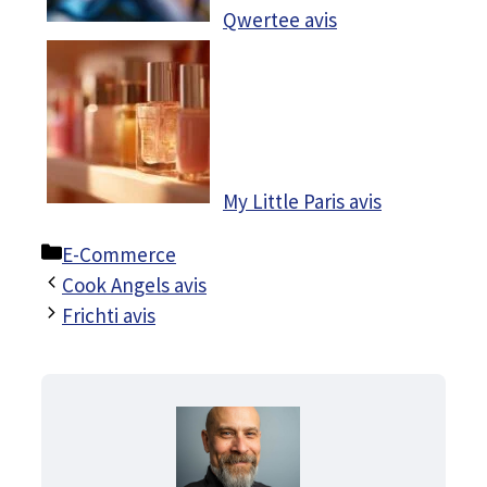
Qwertee avis
My Little Paris avis
Catégories
E-Commerce
Cook Angels avis
Frichti avis