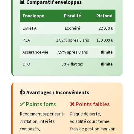
📊 Comparatif enveloppes
Enveloppe
Fiscalité
Plafond
Livret A
Exonéré
22 950 €
PEA
17,2% après 5 ans
150 000 €
Assurance-vie
7,5% après 8 ans
Illimité
CTO
30% flat tax
Illimité
👍 Avantages / Inconvénients
✅ Points forts
❌ Points faibles
Rendement supérieur à
Risque de perte,
l’inflation, intérêts
volatilité court terme,
composés,
frais de gestion, horizon