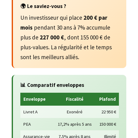
🌍 Le saviez-vous ?
Un investisseur qui place
200 € par
mois
pendant 30 ans à 7% accumule
plus de
227 000 €
, dont 155 000 € de
plus-values. La régularité et le temps
sont les meilleurs alliés.
📊 Comparatif enveloppes
Enveloppe
Fiscalité
Plafond
Livret A
Exonéré
22 950 €
PEA
17,2% après 5 ans
150 000 €
Assurance-vie
7,5% après 8 ans
Illimité