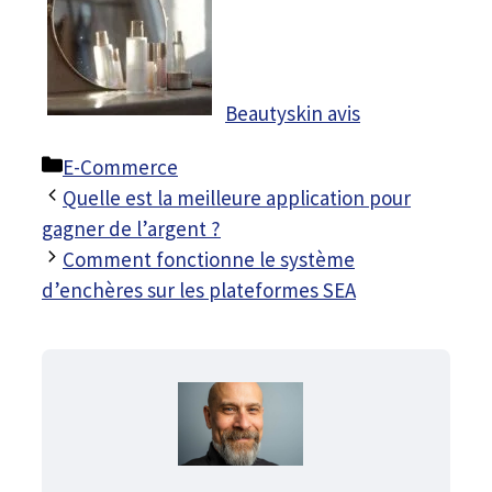
Beautyskin avis
Catégories
E-Commerce
Quelle est la meilleure application pour
gagner de l’argent ?
Comment fonctionne le système
d’enchères sur les plateformes SEA