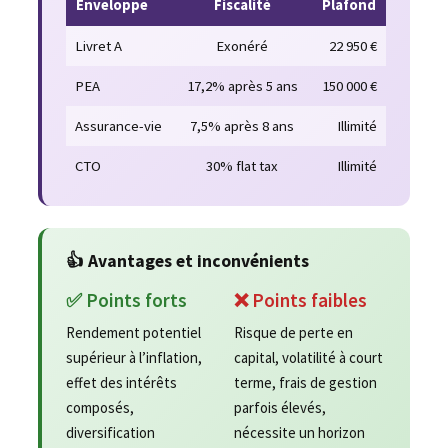
Enveloppe
Fiscalité
Plafond
Livret A
Exonéré
22 950 €
PEA
17,2% après 5 ans
150 000 €
Assurance-vie
7,5% après 8 ans
Illimité
CTO
30% flat tax
Illimité
👍 Avantages et inconvénients
✅ Points forts
❌ Points faibles
Rendement potentiel
Risque de perte en
supérieur à l’inflation,
capital, volatilité à court
effet des intérêts
terme, frais de gestion
composés,
parfois élevés,
diversification
nécessite un horizon