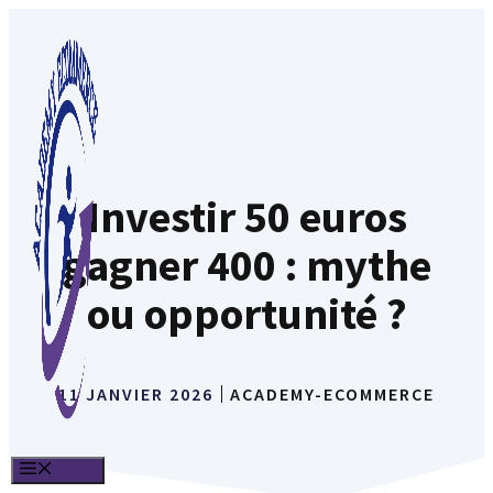
Aller
au
contenu
Investir 50 euros
gagner 400 : mythe
ou opportunité ?
11 JANVIER 2026
ACADEMY-ECOMMERCE
MENU