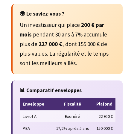
🌍 Le saviez-vous ?
Un investisseur qui place
200 € par
mois
pendant 30 ans à 7% accumule
plus de
227 000 €
, dont 155 000 € de
plus-values. La régularité et le temps
sont les meilleurs alliés.
📊 Comparatif enveloppes
Enveloppe
Fiscalité
Plafond
Livret A
Exonéré
22 950 €
PEA
17,2% après 5 ans
150 000 €