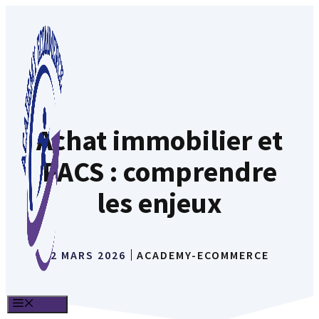
Aller
au
contenu
Achat immobilier et
PACS : comprendre
les enjeux
2 MARS 2026
ACADEMY-ECOMMERCE
MENU