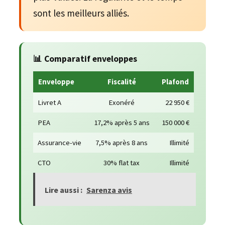
sont les meilleurs alliés.
📊 Comparatif enveloppes
Enveloppe
Fiscalité
Plafond
Livret A
Exonéré
22 950 €
PEA
17,2% après 5 ans
150 000 €
Assurance-vie
7,5% après 8 ans
Illimité
CTO
30% flat tax
Illimité
Lire aussi :
Sarenza avis