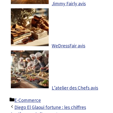
Jimmy Fairly avis
WeDressFair avis
L’atelier des Chefs avis
Catégories
E-Commerce
Diego El Glaoui fortune : les chiffres