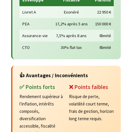
Livret A
Exonéré
22 950 €
PEA
17,2% après 5 ans
150 000 €
Assurance-vie
7,5% après 8 ans
Illimité
CTO
30% flat tax
Illimité
👍 Avantages / Inconvénients
✅ Points forts
❌ Points faibles
Rendement supérieur à
Risque de perte,
l’inflation, intérêts
volatilité court terme,
composés,
frais de gestion, horizon
diversification
long terme requis.
accessible, fiscalité