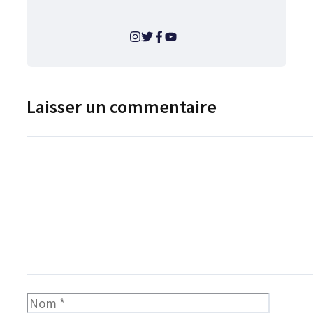
Laisser un commentaire
Commentaire
Nom
E-