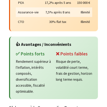
PEA
17,2% après 5 ans
150 000 €
Assurance-vie
7,5% après 8 ans
Illimité
CTO
30% flat tax
Illimité
👍 Avantages / Inconvénients
✅ Points forts
❌ Points faibles
Rendement supérieur à
Risque de perte,
l’inflation, intérêts
volatilité court terme,
composés,
frais de gestion, horizon
diversification
long terme requis.
accessible, fiscalité
optimisable.