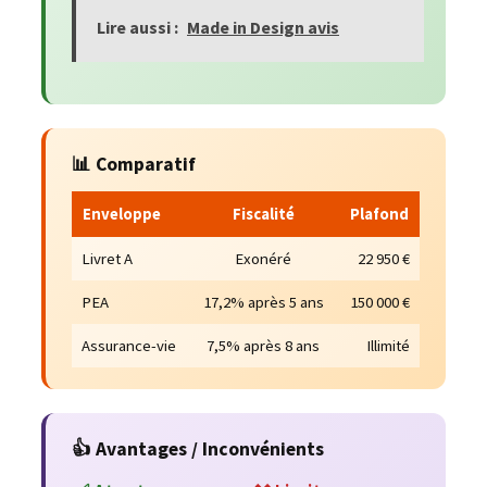
Lire aussi :
Made in Design avis
📊 Comparatif
Enveloppe
Fiscalité
Plafond
Livret A
Exonéré
22 950 €
PEA
17,2% après 5 ans
150 000 €
Assurance-vie
7,5% après 8 ans
Illimité
👍 Avantages / Inconvénients